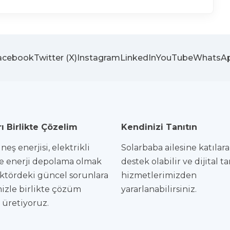
acebook
Twitter (X)
Instagram
LinkedIn
YouTube
WhatsA
ı Birlikte Çözelim
Kendinizi Tanıtın
eş enerjisi, elektrikli
Solarbaba ailesine katılar
e enerji depolama olmak
destek olabilir ve dijital t
ktördeki güncel sorunlara
hizmetlerimizden
izle birlikte çözüm
yararlanabilirsiniz.
i üretiyoruz.