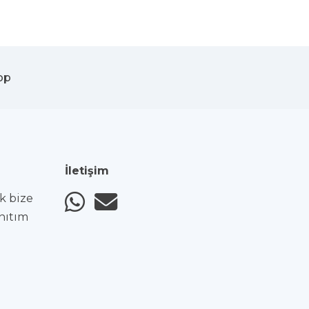
pp
İletişim
ak bize
anıtım