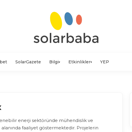
bet
SolarGazete
Bilgi
Etkinlikler
YEP
▾
▾
x
ilenebilir enerji sektöründe mühendislik ve
 alanında faaliyet göstermektedir. Projelerin