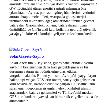
arasında imzalanan ve 2 milyar dolarlık yatırımı kapsayan 2
GW gücündeki güneş enerjisi santrali anlaşması öne
çıkmaktadır. Ayrıca, perovskit güneş hücrelerinin verimini
artıran ahtapot molekülleri, Avrupa'da güneş enerjisi
üretimindeki rekor artış, ağaç atıklarından üretilen çevreci
bataryalar, Xiaomi elektrikli araç bataryalarının uzun
ömürlülüğü ve Çin'in gizli kapı kollarına getirdiği güvenlik
yasağı gibi küresel teknolojik gelişmeler özetlenmektedir.
SolarGazete-Sayı 5
SolarGazete'nin 5. sayısında, güneş panellerindeki verim
kaybının beklenenden daha hızlı gerçekleşmesi ve bu
durumun yatırım geri dönüşlerine olası etkileri
vurgulanmaktadır. Bunun yanı sıra, Avrupa'da yaygınlaşan
balkon tipi ve çatı GES'lerin önemi, sanayi için geliştirilen
kum bataryaları, karbondioksit ile çalışan 100 saatlik uzun
süreli enerji depolama sistemleri, elektrikli/hibrit ulaşım
araçlarındaki batarya gelişmeleri ve Türkiye'deki mesken
GES kurulumlarını yavaşlatan bürokratik engeller kısaca ele
alınmaktadır.