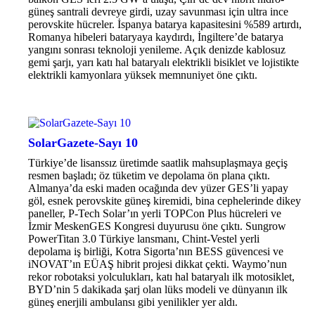
güneş santrali devreye girdi, uzay savunması için ultra ince
perovskite hücreler. İspanya batarya kapasitesini %589 artırdı,
Romanya hibeleri bataryaya kaydırdı, İngiltere’de batarya
yangını sonrası teknoloji yenileme. Açık denizde kablosuz
gemi şarjı, yarı katı hal bataryalı elektrikli bisiklet ve lojistikte
elektrikli kamyonlara yüksek memnuniyet öne çıktı.
SolarGazete-Sayı 10
Türkiye’de lisanssız üretimde saatlik mahsuplaşmaya geçiş
resmen başladı; öz tüketim ve depolama ön plana çıktı.
Almanya’da eski maden ocağında dev yüzer GES’li yapay
göl, esnek perovskite güneş kiremidi, bina cephelerinde dikey
paneller, P-Tech Solar’ın yerli TOPCon Plus hücreleri ve
İzmir MeskenGES Kongresi duyurusu öne çıktı. Sungrow
PowerTitan 3.0 Türkiye lansmanı, Chint-Vestel yerli
depolama iş birliği, Kotra Sigorta’nın BESS güvencesi ve
iNOVAT’ın EÜAŞ hibrit projesi dikkat çekti. Waymo’nun
rekor robotaksi yolculukları, katı hal bataryalı ilk motosiklet,
BYD’nin 5 dakikada şarj olan lüks modeli ve dünyanın ilk
güneş enerjili ambulansı gibi yenilikler yer aldı.