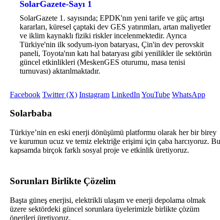
SolarGazete-Sayı 1
SolarGazete 1. sayısında; EPDK'nın yeni tarife ve güç artışı
kararları, küresel çaptaki dev GES yatırımları, artan maliyetler
ve iklim kaynaklı fiziki riskler incelenmektedir. Ayrıca
Türkiye'nin ilk sodyum-iyon bataryası, Çin'in dev perovskit
paneli, Toyota'nın katı hal bataryası gibi yenilikler ile sektörün
güncel etkinlikleri (MeskenGES oturumu, masa tenisi
turnuvası) aktarılmaktadır.
Facebook
Twitter (X)
Instagram
LinkedIn
YouTube
WhatsApp
Solarbaba
Türkiye’nin en eski enerji dönüşümü platformu olarak her bir birey
ve kurumun ucuz ve temiz elektriğe erişimi için çaba harcıyoruz. B
kapsamda birçok farklı sosyal proje ve etkinlik üretiyoruz.
Sorunları Birlikte Çözelim
Başta güneş enerjisi, elektrikli ulaşım ve enerji depolama olmak
üzere sektördeki güncel sorunlara üyelerimizle birlikte çözüm
önerileri üretiyoruz.