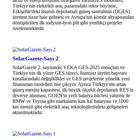
tarım ve enerji üretimini birleştiren TarımGES modelleri,
Türkiye'nin elektrikli araç pazarındaki rekor büyüme,
Eskişehir'deki lisanslı depolamalı güneş santralinin (DGES)
üretime hazır hale gelmesi ve Avrupa'nın kömür altyapısından
dönüştürülen ilk sodyum-iyon pili gibi yenilikçi projeler
özetlenmektedir.
SolarGazete-Sayı 2
SolarGazete 2. sayısında; YEKA GES-2025 sonuçları ve
Türkiye'nin ilk yüzer GES süreci, lisanssız üretim başvuru
kurallarındaki değişiklikler ve GES projelerine yönelik yeni
finansman modelleri öne çıkıyor. Ayrıca Türkiye'nin artan
güneş enerjisi kapasitesi, ilk büyük ölçekli depolamalı RES'in
devreye alınması, GOEN'in yerli batarya hücresi yatırımı ile
BMW ve Toyota gibi markaların katı hal bataryası ve 1000
km menzil gibi elektrikli araç teknolojilerindeki gelişmeleri
aktarılmaktadır.