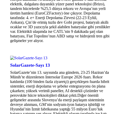
elektrik, dalgalara dayanıklı yüzer panel teknolojisi (Brizo),
tandem hücrelerde %25,5 dünya rekoru ve Avrupa’nın yerli
üretim hamlesi (EuroCZFactory) öne çıkıyor. Depolama
tarafında: 4. e+ Enerji Depolama Zirvesi (22-23 Eylül,
Ankara), Çin’de erimiş tuzlu dev Gobi projesi, bataryalı akıllı
ocaklar ve 3D yazıcıyla şekil alabilen bataryalar gibi yenilikler
var. Elektrikli ulaşımda ise CATL’nin 9 dakikada şarj olan
bataryası, Fiat Topolino’nun ABD satışı ve hidrojenli tren gibi
gelişmeler yer alıyor.
SolarGazete-Sayı 13
SolarGazete’nin 13. sayısında ana gündem, 23-25 Haziran’da
Münih’te düzenlenen Intersolar Europe 2026 fuarı. Rekor
katılımla (100 binden fazla ziyaretçi) gerçekleşen fuarda hibrit
sistemler, enerji depolama ve şebeke entegrasyonu ön plana
çıkarken; yüksek verimli paneller, AI destekli çözümler ve
perovskite hücre teknolojileri dikkat çekti.Diğer önemli
gelişmeler arasında Slovenya’da enerji paylaşım sisteminin
devreye alınması, GM’nin sodyum-iyon batarya işbirliği ve
Hyundai’nin İzmit fabrikasına yaptığı 55 milyon Euro’luk
batarya yatırımı yer alıyor. Elektrikli ulaşım tarafında ise katı