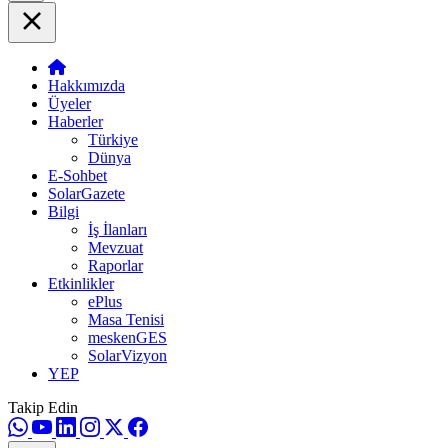
Hakkımızda
Üyeler
Haberler
Türkiye
Dünya
E-Sohbet
SolarGazete
Bilgi
İş İlanları
Mevzuat
Raporlar
Etkinlikler
ePlus
Masa Tenisi
meskenGES
SolarVizyon
YEP
Takip Edin