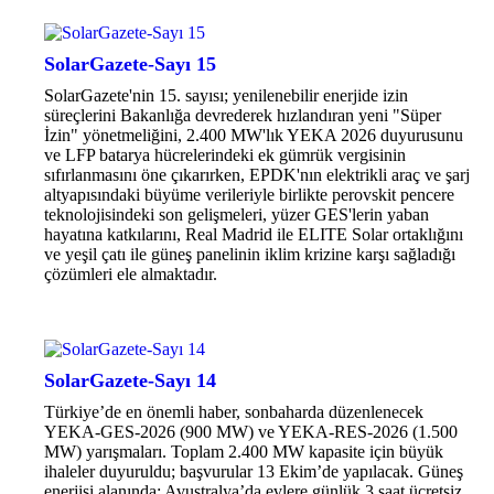
SolarGazete-Sayı 15
SolarGazete'nin 15. sayısı; yenilenebilir enerjide izin
süreçlerini Bakanlığa devrederek hızlandıran yeni "Süper
İzin" yönetmeliğini, 2.400 MW'lık YEKA 2026 duyurusunu
ve LFP batarya hücrelerindeki ek gümrük vergisinin
sıfırlanmasını öne çıkarırken, EPDK'nın elektrikli araç ve şarj
altyapısındaki büyüme verileriyle birlikte perovskit pencere
teknolojisindeki son gelişmeleri, yüzer GES'lerin yaban
hayatına katkılarını, Real Madrid ile ELITE Solar ortaklığını
ve yeşil çatı ile güneş panelinin iklim krizine karşı sağladığı
çözümleri ele almaktadır.
SolarGazete-Sayı 14
Türkiye’de en önemli haber, sonbaharda düzenlenecek
YEKA-GES-2026 (900 MW) ve YEKA-RES-2026 (1.500
MW) yarışmaları. Toplam 2.400 MW kapasite için büyük
ihaleler duyuruldu; başvurular 13 Ekim’de yapılacak. Güneş
enerjisi alanında: Avustralya’da evlere günlük 3 saat ücretsiz