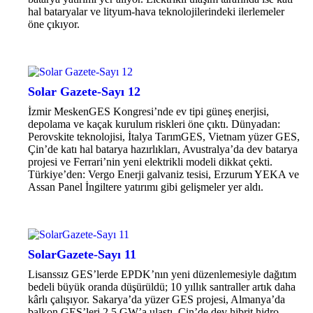
hal bataryalar ve lityum-hava teknolojilerindeki ilerlemeler
öne çıkıyor.
Solar Gazete-Sayı 12
İzmir MeskenGES Kongresi’nde ev tipi güneş enerjisi,
depolama ve kaçak kurulum riskleri öne çıktı. Dünyadan:
Perovskite teknolojisi, İtalya TarımGES, Vietnam yüzer GES,
Çin’de katı hal batarya hazırlıkları, Avustralya’da dev batarya
projesi ve Ferrari’nin yeni elektrikli modeli dikkat çekti.
Türkiye’den: Vergo Enerji galvaniz tesisi, Erzurum YEKA ve
Assan Panel İngiltere yatırımı gibi gelişmeler yer aldı.
SolarGazete-Sayı 11
Lisanssız GES’lerde EPDK’nın yeni düzenlemesiyle dağıtım
bedeli büyük oranda düşürüldü; 10 yıllık santraller artık daha
kârlı çalışıyor. Sakarya’da yüzer GES projesi, Almanya’da
balkon GES’leri 2.5 GW’a ulaştı, Çin’de dev hibrit hidro-