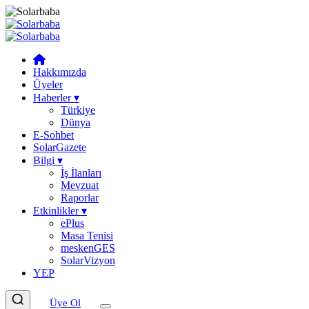
Hakkımızda
Üyeler
Haberler
▾
Türkiye
Dünya
E-Sohbet
SolarGazete
Bilgi
▾
İş İlanları
Mevzuat
Raporlar
Etkinlikler
▾
ePlus
Masa Tenisi
meskenGES
SolarVizyon
YEP
Üye Ol