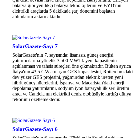
batarya gibi yenilikçi batarya teknolojilerini ve BYD'nin
elektrikli araçlarda 5 dakikada şarj dönemini başlatan
atılımlarını aktarmaktadır.
SolarGazete-Sayı 7
SolarGazete'nin 7. sayısında; lisanssız güneş enerjisi
yatırımcılarına yönelik 3.500 MW'lık yeni kapasitenin
açıklanması ve tahsis süreçleri öne çıkmaktadır. Bülten ayrıca
İtalya'nın 43,5 GW'a ulaşan GES kapasitesini, Rotterdam'daki
dev yüzer GES projesini, yağmurdan elektrik üreten yeni
hibrit güneş hücrelerini, İspanya ve Macaristan'daki enerji
depolama yatırımlarını, sodyum iyon bataryalı ilk seri üretim
aracı ve Candela'nın elektrikli deniz otobüsüyle kırdığı dünya
rekorunu özetlemektedir.
SolarGazete-Sayı 6
SolarGazete'nin 6. sayısında, Türkiye ile Suudi Arabistan