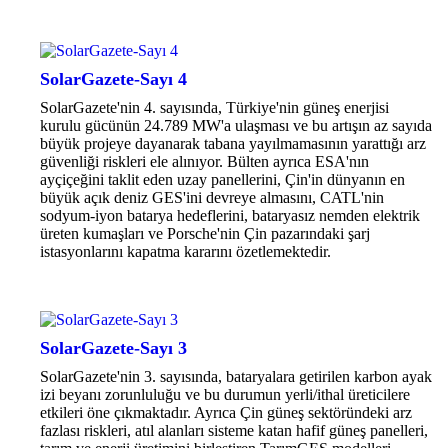
SolarGazete-Sayı 4
SolarGazete'nin 4. sayısında, Türkiye'nin güneş enerjisi
kurulu gücünün 24.789 MW'a ulaşması ve bu artışın az sayıda
büyük projeye dayanarak tabana yayılmamasının yarattığı arz
güvenliği riskleri ele alınıyor. Bülten ayrıca ESA'nın
ayçiçeğini taklit eden uzay panellerini, Çin'in dünyanın en
büyük açık deniz GES'ini devreye almasını, CATL'nin
sodyum-iyon batarya hedeflerini, bataryasız nemden elektrik
üreten kumaşları ve Porsche'nin Çin pazarındaki şarj
istasyonlarını kapatma kararını özetlemektedir.
SolarGazete-Sayı 3
SolarGazete'nin 3. sayısında, bataryalara getirilen karbon ayak
izi beyanı zorunluluğu ve bu durumun yerli/ithal üreticilere
etkileri öne çıkmaktadır. Ayrıca Çin güneş sektöründeki arz
fazlası riskleri, atıl alanları sisteme katan hafif güneş panelleri,