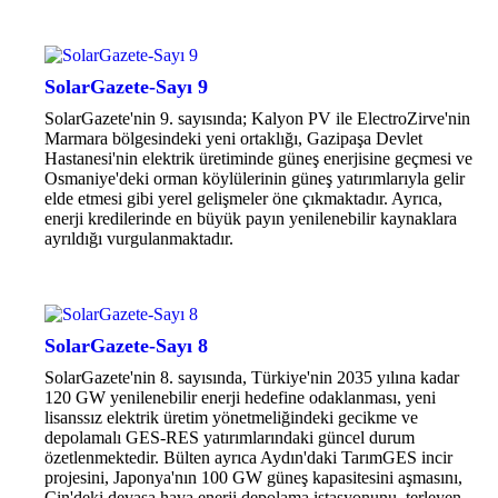
SolarGazete-Sayı 9
SolarGazete'nin 9. sayısında; Kalyon PV ile ElectroZirve'nin
Marmara bölgesindeki yeni ortaklığı, Gazipaşa Devlet
Hastanesi'nin elektrik üretiminde güneş enerjisine geçmesi ve
Osmaniye'deki orman köylülerinin güneş yatırımlarıyla gelir
elde etmesi gibi yerel gelişmeler öne çıkmaktadır. Ayrıca,
enerji kredilerinde en büyük payın yenilenebilir kaynaklara
ayrıldığı vurgulanmaktadır.
SolarGazete-Sayı 8
SolarGazete'nin 8. sayısında, Türkiye'nin 2035 yılına kadar
120 GW yenilenebilir enerji hedefine odaklanması, yeni
lisanssız elektrik üretim yönetmeliğindeki gecikme ve
depolamalı GES-RES yatırımlarındaki güncel durum
özetlenmektedir. Bülten ayrıca Aydın'daki TarımGES incir
projesini, Japonya'nın 100 GW güneş kapasitesini aşmasını,
Çin'deki devasa hava enerji depolama istasyonunu, terleyen