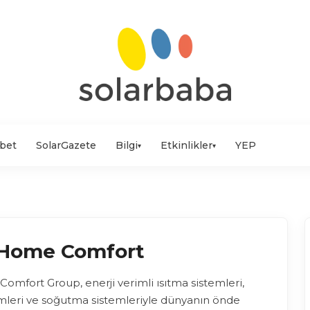
bet
SolarGazete
Bilgi
Etkinlikler
YEP
▾
▾
Home Comfort
mfort Group, enerji verimli ısıtma sistemleri,
mleri ve soğutma sistemleriyle dünyanın önde