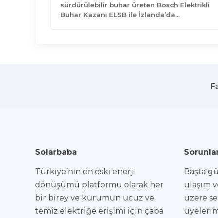
sürdürülebilir buhar üreten Bosch Elektrikli
Buhar Kazanı ELSB ile İzlanda’da…
F
Solarbaba
Sorunlar
Türkiye’nin en eski enerji
Başta gün
dönüşümü platformu olarak her
ulaşım v
bir birey ve kurumun ucuz ve
üzere se
temiz elektriğe erişimi için çaba
üyelerim