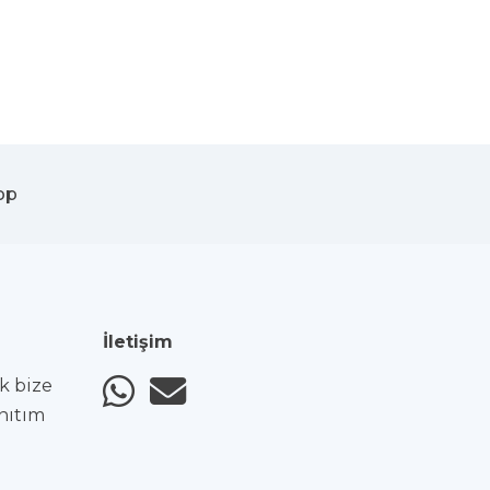
pp
İletişim
ak bize
anıtım