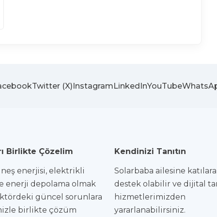
acebook
Twitter (X)
Instagram
LinkedIn
YouTube
WhatsA
ı Birlikte Çözelim
Kendinizi Tanıtın
eş enerjisi, elektrikli
Solarbaba ailesine katılar
e enerji depolama olmak
destek olabilir ve dijital t
ktördeki güncel sorunlara
hizmetlerimizden
izle birlikte çözüm
yararlanabilirsiniz.