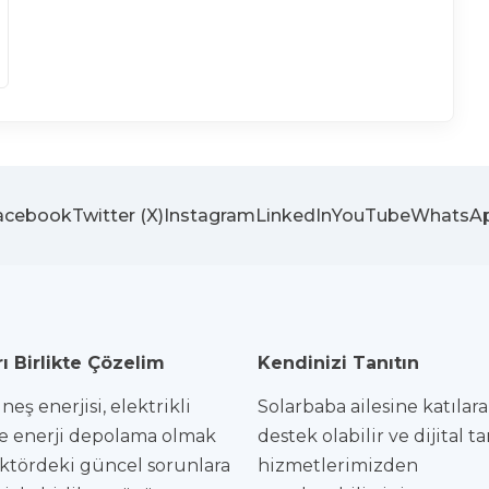
acebook
Twitter (X)
Instagram
LinkedIn
YouTube
WhatsA
ı Birlikte Çözelim
Kendinizi Tanıtın
eş enerjisi, elektrikli
Solarbaba ailesine katılar
e enerji depolama olmak
destek olabilir ve dijital t
ktördeki güncel sorunlara
hizmetlerimizden