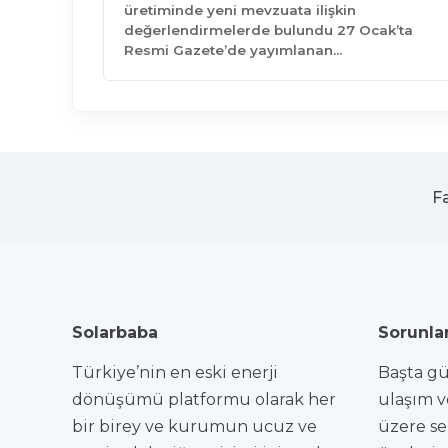
üretiminde yeni mevzuata ilişkin
değerlendirmelerde bulundu 27 Ocak’ta
Resmi Gazete’de yayımlanan…
F
Solarbaba
Sorunlar
Türkiye’nin en eski enerji
Başta gün
dönüşümü platformu olarak her
ulaşım v
bir birey ve kurumun ucuz ve
üzere se