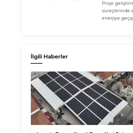
Proje gelişti
süreçlerinde 
enerjiye geçiş
İlgili Haberler