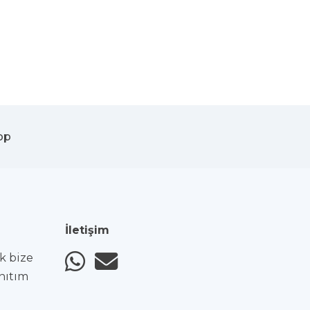
pp
İletişim
ak bize
anıtım