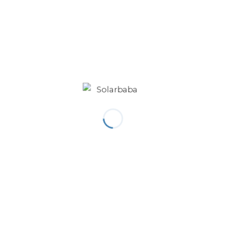
TAKIP EDIN
Toplam 10MW’lık 4 Kardeş Proje
ASUNIM’e Emanet
2012 yılından bu yana güneş enerji
sektöründe başarılı işlere imza atarak
sektörün lider firması olan…