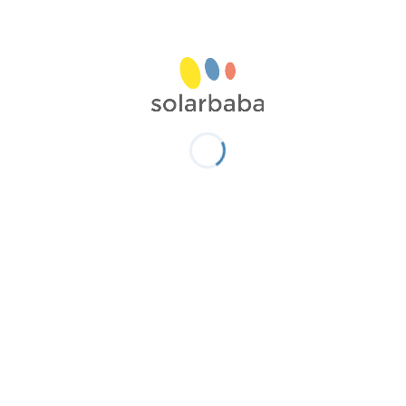
kapsamında Aydın Kuruyemiş’in Sakarya
Hendekte bulunan fabrikası için 1.634kW
gücünde yapılacak olan santrale ek olarak
grup bünyesinde yer alan Aydın Fıstık Fındık
Pazarlama A.Ş.’nin Nizip’teki fabrika çatısına
2.162kW gücünde santral kuracak.
Toplam kurulu gücü 3.7 MW olacak
santrallerde; Phono Solar güneş panelleri, SMA
marka inverterler, Studer marka özel solar
kablolar kullanılacak ve santrallerin bakım
onarım faaliyetleri ASUNİM’in iştirak firması
olan MAXIMA Enerji tarafından yürütülecek.