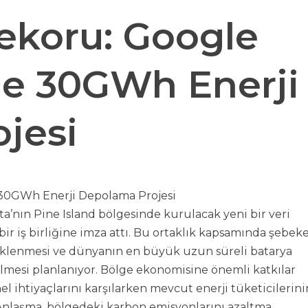
ekoru: Google
ne 30GWh Enerji
jesi
a’nın Pine Island bölgesinde kurulacak yeni bir veri
ir iş birliğine imza attı. Bu ortaklık kapsamında şebek
 eklenmesi ve dünyanın en büyük uzun süreli batarya
lmesi planlanıyor. Bölge ekonomisine önemli katkılar
l ihtiyaçlarını karşılarken mevcut enerji tüketicilerini
. Anlaşma, bölgedeki karbon emisyonlarını azaltma