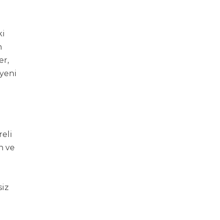
ki
n
er,
 yeni
reli
n ve
siz