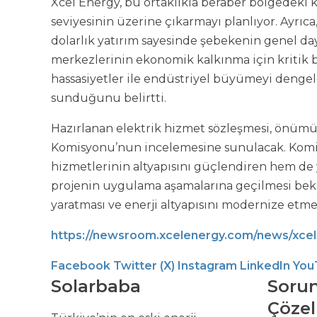
Xcel Energy, bu ortaklıkla beraber bölgedeki
seviyesinin üzerine çıkarmayı planlıyor. Ayrıc
dolarlık yatırım sayesinde şebekenin genel dayan
merkezlerinin ekonomik kalkınma için kritik 
hassasiyetler ile endüstriyel büyümeyi dengel
sunduğunu belirtti.
Hazırlanan elektrik hizmet sözleşmesi, önüm
Komisyonu’nun incelemesine sunulacak. Komis
hizmetlerinin altyapısını güçlendiren hem de
projenin uygulama aşamalarına geçilmesi bekl
yaratması ve enerji altyapısını modernize etm
https://newsroom.xcelenergy.com/news/xcel
Facebook
Twitter (X)
Instagram
LinkedIn
You
Solarbaba
Sorun
Çöze