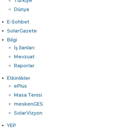
Türkiye
Dünya
E-Sohbet
SolarGazete
Bilgi
İş İlanları
Mevzuat
Raporlar
Etkinlikler
ePlus
Masa Tenisi
meskenGES
SolarVizyon
YEP