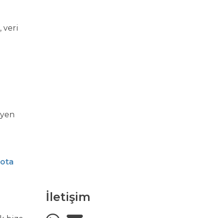
 veri
i
eyen
sota
İletişim