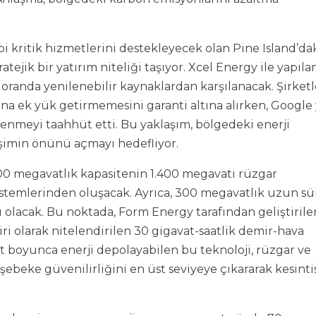
i kritik hizmetlerini destekleyecek olan Pine Island’da
tejik bir yatırım niteliği taşıyor. Xcel Energy ile yapıla
 oranda yenilenebilir kaynaklardan karşılanacak. Şirketl
a ek yük getirmemesini garanti altına alırken, Google
lenmeyi taahhüt etti. Bu yaklaşım, bölgedeki enerji
lişimin önünü açmayı hedefliyor.
00 megavatlık kapasitenin 1.400 megavatı rüzgar
istemlerinden oluşacak. Ayrıca, 300 megavatlık uzun sü
ı olacak. Bu noktada, Form Energy tarafından geliştirile
i olarak nitelendirilen 30 gigavat-saatlik demir-hava
aat boyunca enerji depolayabilen bu teknoloji, rüzgar ve
eke güvenilirliğini en üst seviyeye çıkararak kesinti