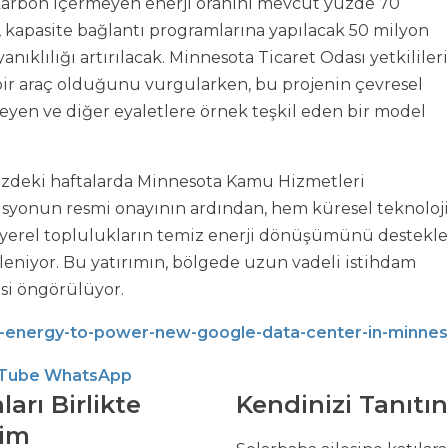
 karbon içermeyen enerji oranını mevcut yüzde 70
a, kapasite bağlantı programlarına yapılacak 50 milyon
ıklılığı artırılacak. Minnesota Ticaret Odası yetkilileri,
bir araç olduğunu vurgularken, bu projenin çevresel
eyen ve diğer eyaletlere örnek teşkil eden bir model
üzdeki haftalarda Minnesota Kamu Hizmetleri
yonun resmi onayının ardından, hem küresel teknoloj
 yerel toplulukların temiz enerji dönüşümünü destekl
eniyor. Bu yatırımın, bölgede uzun vadeli istihdam
esi öngörülüyor.
-energy-to-power-new-google-data-center-in-minne
Tube
WhatsApp
ları Birlikte
Kendinizi Tanıtın
lim