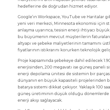
hedeflerine de doğrudan hizmet ediyor.
Google’ın Workspace, YouTube ve Haritalar gib
yeni veri merkezi, Minnesota ekonomisi için stra
anlaşma uyarınca, tesisin enerji ihtiyacı büyük
bu büyümenin mevcut müşterilerin faturaların
altyapı ve şebeke maliyetlerinin tamamını üst
fiyatlarının istikrarını korurken teknolojik ge
Proje kapsamında şebekeye dahil edilecek 1.9
enerjisinden, 200 megavatı ise güneş paneli s
enerji depolama ünitesi de sistemin bir parças
dünyanın en büyük kapasiteli projelerinden bir
batarya sistemi dikkat çekiyor. Yaklaşık 100 s
güneş üretiminin düşük olduğu dönemlerde şeb
enerji akışı sağlayacak.