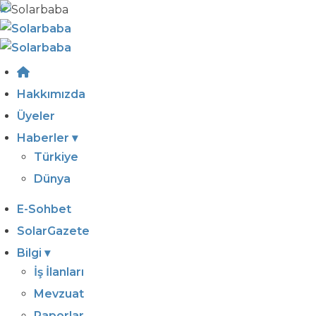
Hakkımızda
Üyeler
Haberler
▾
Türkiye
Dünya
E-Sohbet
SolarGazete
Bilgi
▾
İş İlanları
Mevzuat
Raporlar