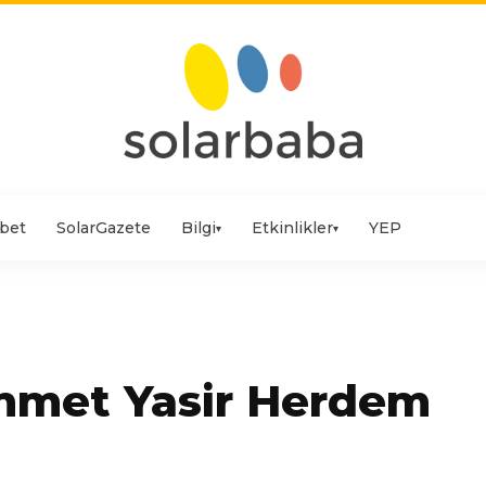
bet
SolarGazete
Bilgi
Etkinlikler
YEP
▾
▾
hmet Yasir Herdem