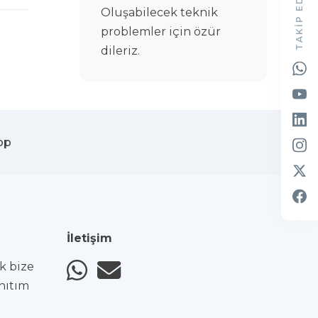
TAKIP EDIN
Oluşabilecek teknik
problemler için özür
dileriz.
pp
İletişim
ak bize
anıtım