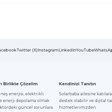
acebook
Twitter (X)
Instagram
LinkedIn
YouTube
WhatsA
ı Birlikte Çözelim
Kendinizi Tanıtın
eş enerjisi, elektrikli
Solarbaba ailesine katılar
e enerji depolama olmak
destek olabilir ve dijital t
ktördeki güncel sorunlara
hizmetlerimizden