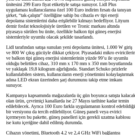
ünitesini 299 Euro fiyat etiketiyle satışa sunuyor. Lidl Plus
uygulaması kullanıcılarına özel 100 Euro indirim fırsatı da tanıyan
şirket, “tak-çalıştır” özelliğine sahip bu cihazla ev tipi enerji
depolama sistemlerini daha erişilebilir kılmayı hedefliyor. Lityum
demir fosfat teknolojisiyle üretilen ve Tronic markası altında
piyasaya sürülen bu ünite, özellikle balkon tipi güneş enerjisi
sistemleriyle uyumlu olacak şekilde tasarlandı.
Lidl tarafından satışa sunulan yeni depolama ünitesi, 1.000 W giriş
ve 800 W çıkış gücüyle dikkat çekiyor. Piyasadaki mikro eviricileri
ve balkon tipi güneş enerjisi sistemlerinin yüzde 99’u ile uyumlu
olduğu belirtilen cihaz, 310 mm x 170 mm x 350 mm boyutlarında
ve yaklaşık 19,8 kilogram ağırlığında. Standart Schuko prizlerle
kullanılabilen sistem, kullanıcıların enerji yönetimini kolaylaştırmak
adına LED ekran üzerinden şarj durumunu takip etme imkanı
sunuyor.
Kampanya kapsamında mağazalarda üç gün boyunca satışta kalaca
olan ürün, çevrimiçi kanallarda ise 27 Mayıs tarihine kadar temin
edilebilecek. Ayrıca 100 Euro farkla uygulamanın kontrol edebildiği
bir versiyonu da tercih edilebiliyor. Güneş paneli veya evirici
içermeyen bu pakette, güneş panelleri için gerekli uzatma kablosu
ise kutu içeriğine dahil edilmiş durumda.
Cihazın yönetimi, Bluetooth 4.2 ve 2,4 GHz WiFi bağlantısı