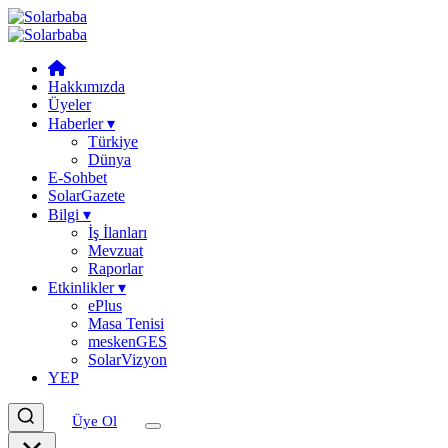
Hakkımızda
Üyeler
Haberler
▾
Türkiye
Dünya
E-Sohbet
SolarGazete
Bilgi
▾
İş İlanları
Mevzuat
Raporlar
Etkinlikler
▾
ePlus
Masa Tenisi
meskenGES
SolarVizyon
YEP
Üye Ol