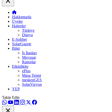
Hakkımızda
Üyeler
Haberler
Türkiye
Dünya
E-Sohbet
SolarGazete
Bilgi
İş İlanları
Mevzuat
Raporlar
Etkinlikler
ePlus
Masa Tenisi
meskenGES
SolarVizyon
YEP
Takip Edin