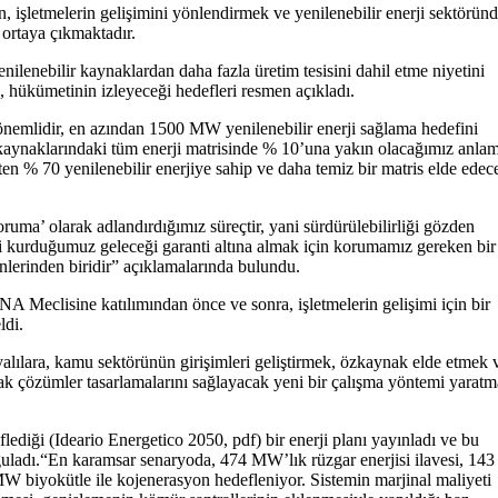
, işletmelerin gelişimini yönlendirmek ve yenilenebilir enerji sektörün
r ortaya çıkmaktadır.
lenebilir kaynaklardan daha fazla üretim tesisini dahil etme niyetini
, hükümetinin izleyeceği hedefleri resmen açıkladı.
emlidir, en azından 1500 MW yenilenebilir enerji sağlama hedefini
ji kaynaklarındaki tüm enerji matrisinde % 10’una yakın olacağımız anla
aten % 70 yenilenebilir enerjiye sahip ve daha temiz bir matris elde edec
ruma’ olarak adlandırdığımız süreçtir, yani sürdürülebilirliği gözden
ini kurduğumuz geleceği garanti altına almak için korumamız gereken bir
enlerinden biridir” açıklamalarında bulundu.
Meclisine katılımından önce ve sonra, işletmelerin gelişimi için bir
ldi.
lılara, kamu sektörünün girişimleri geliştirmek, özkaynak elde etmek 
acak çözümler tasarlamalarını sağlayacak yeni bir çalışma yöntemi yarat
diği (Ideario Energetico 2050, pdf) bir enerji planı yayınladı ve bu
guladı.“En karamsar senaryoda, 474 MW’lık rüzgar enerjisi ilavesi, 143
 biyokütle ile kojenerasyon hedefleniyor. Sistemin marjinal maliyeti