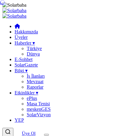
Hakkımızda
Üyeler
Haberler
▾
Türkiye
Dünya
E-Sohbet
SolarGazete
Bilgi
▾
İş İlanları
Mevzuat
Raporlar
Etkinlikler
▾
ePlus
Masa Tenisi
meskenGES
SolarVizyon
YEP
Üye Ol