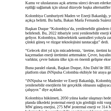
Kamu ve uluslararası açık artırma süreci devam ederken
eşitliği sağlamak için ulusal düzeyde başka alternatifle
Kolombiya Cumhuriyeti Maden ve Enerji Bakanlığı, yeni
açıkça belirtti. Bu hafta, Bakan María Fernanda Suárez
Başkan Duque “Kolombiya’da, yenilenebilir gündem ön
belirlendi. Bu, 2022 itibariyle yeni yenilenebilir ener
geliyor. Kolombiya, hidroelektrik santralleri yoluyla z
çünkü güneş ve rüzgar teknolojisini tanıtacağız” dedi.
“Gelecek dört yıl için mücadelemiz, ‘üretme, üretimi ko
kaçırmadan enerji üretimini arttırmaktır. Çevre, hayal
varlıktır, çevre bakımı ülke için en önemli gelişme eks
Buna paralel olarak, Başkan Duque, Abu Dabi’de IRENA 
platform olan iNNpulsa Colombia ekibiyle bir araya ge
“iNNpulsa ve Madenler ve Enerji Bakanlığı, Kolombiya
yenilenebilir enerjilerin bir gerçeklik olmasını sağlay
çalışıyor.” diye açıkladı.
Kolombiya hükümeti, 2050 yılına kadar ulaşmayı hedefle
planda ülkedeki jeotermal enerji için gördüğü rolü vur
MW güneş enerjisi, 275 MW jeotermal enerji ve 314 MW