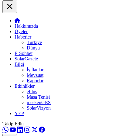
Hakkımızda
Üyeler
Haberler
Türkiye
Dünya
E-Sohbet
SolarGazete
Bilgi
İş İlanları
Mevzuat
Raporlar
Etkinlikler
ePlus
Masa Tenisi
meskenGES
SolarVizyon
YEP
Takip Edin