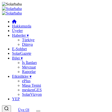
Hakkımızda
Üyeler
Haberler
▾
Türkiye
Dünya
E-Sohbet
SolarGazete
Bilgi
▾
İş İlanları
Mevzuat
Raporlar
Etkinlikler
▾
ePlus
Masa Tenisi
meskenGES
SolarVizyon
YEP
Üye Ol