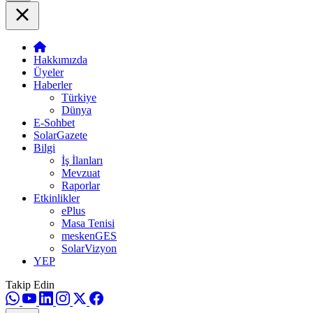
Hakkımızda
Üyeler
Haberler
Türkiye
Dünya
E-Sohbet
SolarGazete
Bilgi
İş İlanları
Mevzuat
Raporlar
Etkinlikler
ePlus
Masa Tenisi
meskenGES
SolarVizyon
YEP
Takip Edin