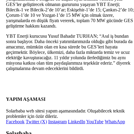
GES’ler geliştirecek olmanın gururunu yaşayan YBT Enerji;
Bilecik-1 ve Bilecik-2’de 10’ar; Eskişehir-1’de 15; Çankırı-2’de 10;
Çorum-1’de 10 ve Yozgat-1’de 15 MW için olmak üzere,
yarışmalarda en düşük fiyatı vererek, toplam 70 MW gücünde GES
geliştirme hakkını kazandı.
YBT Enerji kurucusu Yusuf Bahadır TURHAN; “Asıl iş bundan
sonra başlıyor. Daha önceki yatırımlarımızda olduğu gibi burada da
amacımız, mümkün olan en kısa sürede bu GES’leri hayata
geçirmektir. Böylece, ülkemizi, daha fazla miktarda temiz ve ucuz
elektriğe kavuşturacağız. 11 yıldır yolunda ilerlediğimiz bu aynı
misyona katkısı olan tüm paydaşlarımıza teşekkür ederiz.” diyerek
çalışmalarına devam edeceklerini bildirdi.
YAPIM AŞAMASI
Solarbaba web sitesi yapım aşamasındadır. Oluşabilecek teknik
problemler için özür dileriz.
Facebook
Twitter (X)
Instagram
LinkedIn
YouTube
WhatsApp
Solarbaba