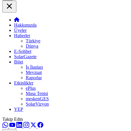
Hakkımızda
Üyeler
Haberler
Türkiye
Dünya
E-Sohbet
SolarGazete
Bilgi
İş İlanları
Mevzuat
Raporlar
Etkinlikler
ePlus
Masa Tenisi
meskenGES
SolarVizyon
YEP
Takip Edin