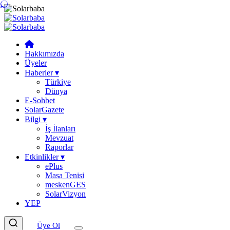
Hakkımızda
Üyeler
Haberler
▾
Türkiye
Dünya
E-Sohbet
SolarGazete
Bilgi
▾
İş İlanları
Mevzuat
Raporlar
Etkinlikler
▾
ePlus
Masa Tenisi
meskenGES
SolarVizyon
YEP
Üye Ol