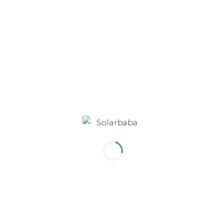
sürdürülebilir enerji yatırımlarındaki gücünü
artırırken, Talesun Solar’ın yüksek verimli
panel teknolojileriyle küresel ölçekte daha
fazla projeye değer katılmasını sağlayacak.
Her iki şirket de, temiz enerji dönüşümünü
hızlandırmak ve daha sürdürülebilir bir
gelecek inşa etmek için ortak hedefler
doğrultusunda çalışmalarını sürdürecek.
YAPIM AŞAMASI