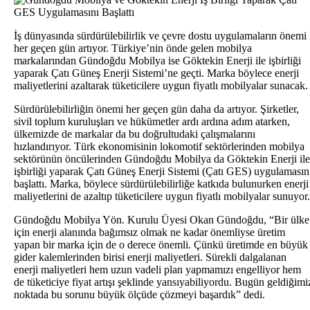
İş dünyasında sürdürülebilirlik ve çevre dostu uygulamaların önemi
her geçen gün artıyor. Türkiye’nin önde gelen mobilya
markalarından Gündoğdu Mobilya ise Göktekin Enerji ile işbirliği
yaparak Çatı Güneş Enerji Sistemi’ne geçti. Marka böylece enerji
maliyetlerini azaltarak tüketicilere uygun fiyatlı mobilyalar sunacak.
Sürdürülebilirliğin önemi her geçen gün daha da artıyor. Şirketler,
sivil toplum kuruluşları ve hükümetler ardı ardına adım atarken,
ülkemizde de markalar da bu doğrultudaki çalışmalarını
hızlandırıyor. Türk ekonomisinin lokomotif sektörlerinden mobilya
sektörünün öncülerinden Gündoğdu Mobilya da Göktekin Enerji ile
işbirliği yaparak Çatı Güneş Enerji Sistemi (Çatı GES) uygulamasın
başlattı. Marka, böylece sürdürülebilirliğe katkıda bulunurken enerji
maliyetlerini de azaltıp tüketicilere uygun fiyatlı mobilyalar sunuyor.
Gündoğdu Mobilya Yön. Kurulu Üyesi Okan Gündoğdu, “Bir ülke
için enerji alanında bağımsız olmak ne kadar önemliyse üretim
yapan bir marka için de o derece önemli. Çünkü üretimde en büyük
gider kalemlerinden birisi enerji maliyetleri. Sürekli dalgalanan
enerji maliyetleri hem uzun vadeli plan yapmamızı engelliyor hem
de tüketiciye fiyat artışı şeklinde yansıyabiliyordu. Bugün geldiğimi
noktada bu sorunu büyük ölçüde çözmeyi başardık” dedi.