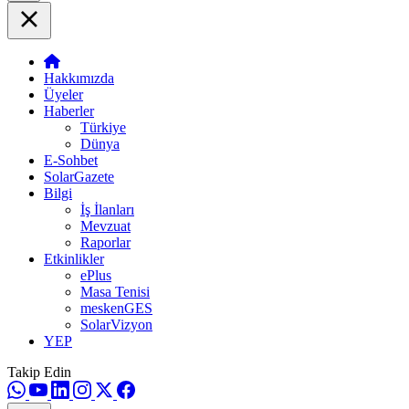
Hakkımızda
Üyeler
Haberler
Türkiye
Dünya
E-Sohbet
SolarGazete
Bilgi
İş İlanları
Mevzuat
Raporlar
Etkinlikler
ePlus
Masa Tenisi
meskenGES
SolarVizyon
YEP
Takip Edin