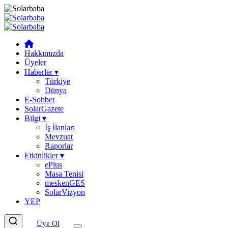
Hakkımızda
Üyeler
Haberler
▾
Türkiye
Dünya
E-Sohbet
SolarGazete
Bilgi
▾
İş İlanları
Mevzuat
Raporlar
Etkinlikler
▾
ePlus
Masa Tenisi
meskenGES
SolarVizyon
YEP
Üye Ol