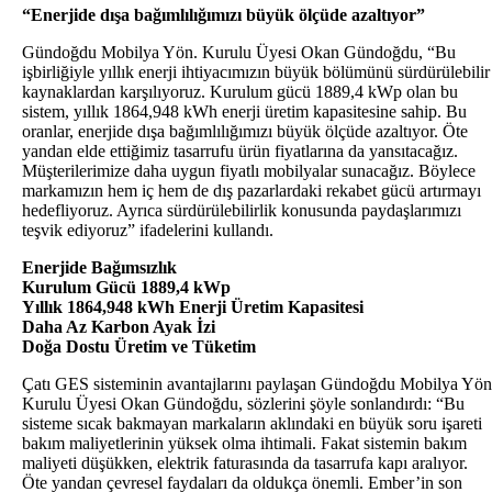
“Enerjide dışa bağımlılığımızı büyük ölçüde azaltıyor”
Gündoğdu Mobilya Yön. Kurulu Üyesi Okan Gündoğdu, “Bu
işbirliğiyle yıllık enerji ihtiyacımızın büyük bölümünü sürdürülebilir
kaynaklardan karşılıyoruz. Kurulum gücü 1889,4 kWp olan bu
sistem, yıllık 1864,948 kWh enerji üretim kapasitesine sahip. Bu
oranlar, enerjide dışa bağımlılığımızı büyük ölçüde azaltıyor. Öte
yandan elde ettiğimiz tasarrufu ürün fiyatlarına da yansıtacağız.
Müşterilerimize daha uygun fiyatlı mobilyalar sunacağız. Böylece
markamızın hem iç hem de dış pazarlardaki rekabet gücü artırmayı
hedefliyoruz. Ayrıca sürdürülebilirlik konusunda paydaşlarımızı
teşvik ediyoruz” ifadelerini kullandı.
Enerjide Bağımsızlık
Kurulum Gücü 1889,4 kWp
Yıllık 1864,948 kWh Enerji Üretim Kapasitesi
Daha Az Karbon Ayak İzi
Doğa Dostu Üretim ve Tüketim
Çatı GES sisteminin avantajlarını paylaşan Gündoğdu Mobilya Yön
Kurulu Üyesi Okan Gündoğdu, sözlerini şöyle sonlandırdı: “Bu
sisteme sıcak bakmayan markaların aklındaki en büyük soru işareti
bakım maliyetlerinin yüksek olma ihtimali. Fakat sistemin bakım
maliyeti düşükken, elektrik faturasında da tasarrufa kapı aralıyor.
Öte yandan çevresel faydaları da oldukça önemli. Ember’in son