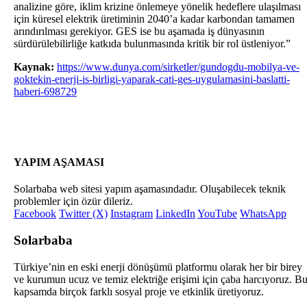
analizine göre, iklim krizine önlemeye yönelik hedeflere ulaşılması
için küresel elektrik üretiminin 2040’a kadar karbondan tamamen
arındırılması gerekiyor. GES ise bu aşamada iş dünyasının
sürdürülebilirliğe katkıda bulunmasında kritik bir rol üstleniyor.”
Kaynak:
https://www.dunya.com/sirketler/gundogdu-mobilya-ve-
goktekin-enerji-is-birligi-yaparak-cati-ges-uygulamasini-baslatti-
haberi-698729
YAPIM AŞAMASI
Solarbaba web sitesi yapım aşamasındadır. Oluşabilecek teknik
problemler için özür dileriz.
Facebook
Twitter (X)
Instagram
LinkedIn
YouTube
WhatsApp
Solarbaba
Türkiye’nin en eski enerji dönüşümü platformu olarak her bir birey
ve kurumun ucuz ve temiz elektriğe erişimi için çaba harcıyoruz. B
kapsamda birçok farklı sosyal proje ve etkinlik üretiyoruz.