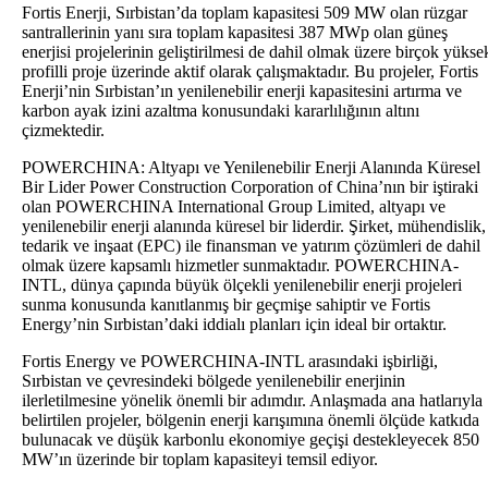
Fortis Enerji, Sırbistan’da toplam kapasitesi 509 MW olan rüzgar
santrallerinin yanı sıra toplam kapasitesi 387 MWp olan güneş
enerjisi projelerinin geliştirilmesi de dahil olmak üzere birçok yükse
profilli proje üzerinde aktif olarak çalışmaktadır. Bu projeler, Fortis
Enerji’nin Sırbistan’ın yenilenebilir enerji kapasitesini artırma ve
karbon ayak izini azaltma konusundaki kararlılığının altını
çizmektedir.
POWERCHINA: Altyapı ve Yenilenebilir Enerji Alanında Küresel
Bir Lider Power Construction Corporation of China’nın bir iştiraki
olan POWERCHINA International Group Limited, altyapı ve
yenilenebilir enerji alanında küresel bir liderdir. Şirket, mühendislik,
tedarik ve inşaat (EPC) ile finansman ve yatırım çözümleri de dahil
olmak üzere kapsamlı hizmetler sunmaktadır. POWERCHINA-
INTL, dünya çapında büyük ölçekli yenilenebilir enerji projeleri
sunma konusunda kanıtlanmış bir geçmişe sahiptir ve Fortis
Energy’nin Sırbistan’daki iddialı planları için ideal bir ortaktır.
Fortis Energy ve POWERCHINA-INTL arasındaki işbirliği,
Sırbistan ve çevresindeki bölgede yenilenebilir enerjinin
ilerletilmesine yönelik önemli bir adımdır. Anlaşmada ana hatlarıyla
belirtilen projeler, bölgenin enerji karışımına önemli ölçüde katkıda
bulunacak ve düşük karbonlu ekonomiye geçişi destekleyecek 850
MW’ın üzerinde bir toplam kapasiteyi temsil ediyor.