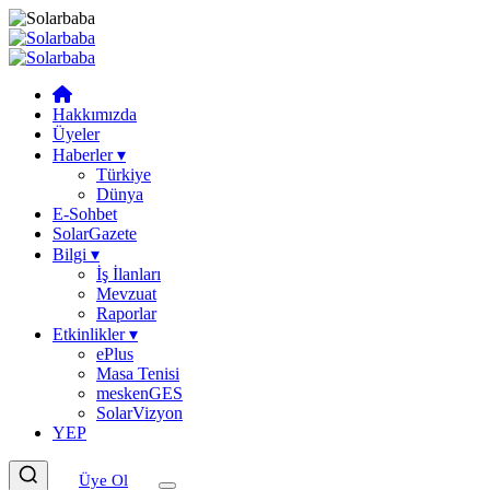
Hakkımızda
Üyeler
Haberler
▾
Türkiye
Dünya
E-Sohbet
SolarGazete
Bilgi
▾
İş İlanları
Mevzuat
Raporlar
Etkinlikler
▾
ePlus
Masa Tenisi
meskenGES
SolarVizyon
YEP
Üye Ol