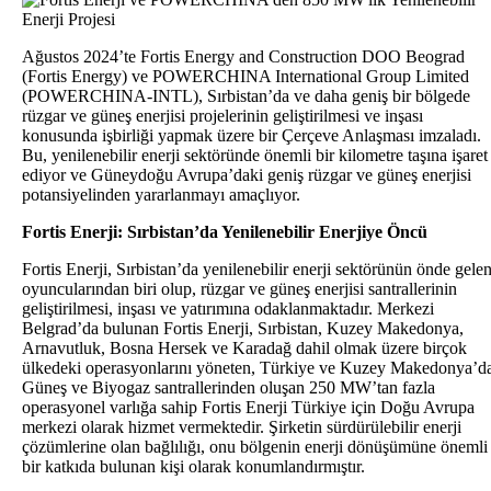
Ağustos 2024’te Fortis Energy and Construction DOO Beograd
(Fortis Energy) ve POWERCHINA International Group Limited
(POWERCHINA-INTL), Sırbistan’da ve daha geniş bir bölgede
rüzgar ve güneş enerjisi projelerinin geliştirilmesi ve inşası
konusunda işbirliği yapmak üzere bir Çerçeve Anlaşması imzaladı.
Bu, yenilenebilir enerji sektöründe önemli bir kilometre taşına işaret
ediyor ve Güneydoğu Avrupa’daki geniş rüzgar ve güneş enerjisi
potansiyelinden yararlanmayı amaçlıyor.
Fortis Enerji: Sırbistan’da Yenilenebilir Enerjiye Öncü
Fortis Enerji, Sırbistan’da yenilenebilir enerji sektörünün önde gele
oyuncularından biri olup, rüzgar ve güneş enerjisi santrallerinin
geliştirilmesi, inşası ve yatırımına odaklanmaktadır. Merkezi
Belgrad’da bulunan Fortis Enerji, Sırbistan, Kuzey Makedonya,
Arnavutluk, Bosna Hersek ve Karadağ dahil olmak üzere birçok
ülkedeki operasyonlarını yöneten, Türkiye ve Kuzey Makedonya’d
Güneş ve Biyogaz santrallerinden oluşan 250 MW’tan fazla
operasyonel varlığa sahip Fortis Enerji Türkiye için Doğu Avrupa
merkezi olarak hizmet vermektedir. Şirketin sürdürülebilir enerji
çözümlerine olan bağlılığı, onu bölgenin enerji dönüşümüne önemli
bir katkıda bulunan kişi olarak konumlandırmıştır.