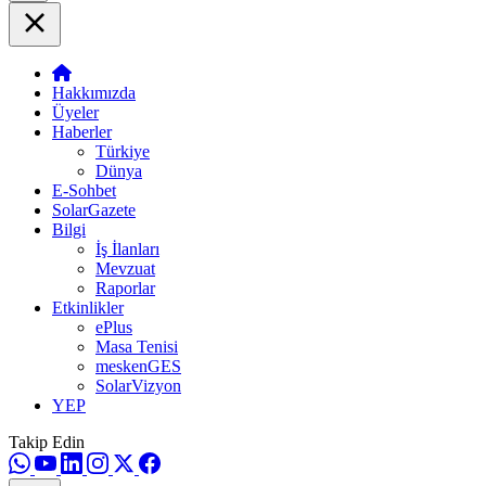
Hakkımızda
Üyeler
Haberler
Türkiye
Dünya
E-Sohbet
SolarGazete
Bilgi
İş İlanları
Mevzuat
Raporlar
Etkinlikler
ePlus
Masa Tenisi
meskenGES
SolarVizyon
YEP
Takip Edin