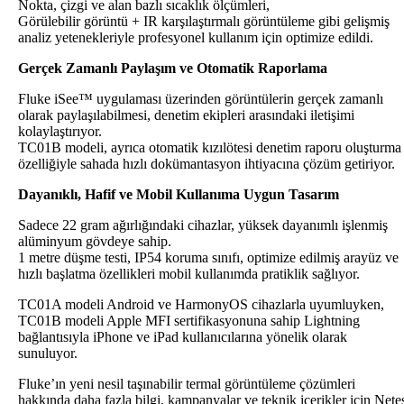
Nokta, çizgi ve alan bazlı sıcaklık ölçümleri,
Görülebilir görüntü + IR karşılaştırmalı görüntüleme gibi gelişmiş
analiz yetenekleriyle profesyonel kullanım için optimize edildi.
Gerçek Zamanlı Paylaşım ve Otomatik Raporlama
Fluke iSee™ uygulaması üzerinden görüntülerin gerçek zamanlı
olarak paylaşılabilmesi, denetim ekipleri arasındaki iletişimi
kolaylaştırıyor.
TC01B modeli, ayrıca otomatik kızılötesi denetim raporu oluşturma
özelliğiyle sahada hızlı dokümantasyon ihtiyacına çözüm getiriyor.
Dayanıklı, Hafif ve Mobil Kullanıma Uygun Tasarım
Sadece 22 gram ağırlığındaki cihazlar, yüksek dayanımlı işlenmiş
alüminyum gövdeye sahip.
1 metre düşme testi, IP54 koruma sınıfı, optimize edilmiş arayüz ve
hızlı başlatma özellikleri mobil kullanımda pratiklik sağlıyor.
TC01A modeli Android ve HarmonyOS cihazlarla uyumluyken,
TC01B modeli Apple MFI sertifikasyonuna sahip Lightning
bağlantısıyla iPhone ve iPad kullanıcılarına yönelik olarak
sunuluyor.
Fluke’ın yeni nesil taşınabilir termal görüntüleme çözümleri
hakkında daha fazla bilgi, kampanyalar ve teknik içerikler için Nete