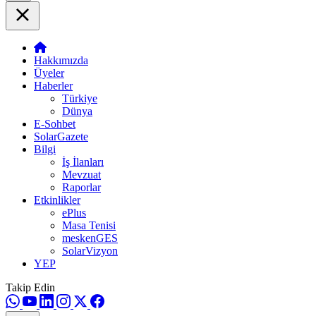
Hakkımızda
Üyeler
Haberler
Türkiye
Dünya
E-Sohbet
SolarGazete
Bilgi
İş İlanları
Mevzuat
Raporlar
Etkinlikler
ePlus
Masa Tenisi
meskenGES
SolarVizyon
YEP
Takip Edin