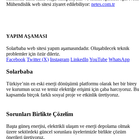
Mühendislik web sitesi ziyaret edilebiliyor:
netes.com.tr
YAPIM AŞAMASI
Solarbaba web sitesi yapım aşamasındadır. Oluşabilecek teknik
problemler için özür dileriz.
Facebook
Twitter (X)
Instagram
LinkedIn
YouTube
WhatsApp
Solarbaba
Türkiye’nin en eski enerji dönüşümü platformu olarak her bir birey
ve kurumun ucuz ve temiz elektriğe erişimi için çaba harcıyoruz. B
kapsamda birçok farklı sosyal proje ve etkinlik üretiyoruz.
Sorunları Birlikte Çözelim
Başta güneş enerjisi, elektrikli ulaşım ve enerji depolama olmak
üzere sektördeki güncel sorunlara üyelerimizle birlikte çözüm
önerileri üretiyoruz.