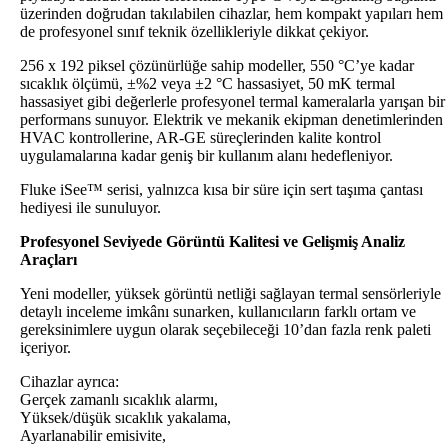
üzerinden doğrudan takılabilen cihazlar, hem kompakt yapıları hem
de profesyonel sınıf teknik özellikleriyle dikkat çekiyor.
256 x 192 piksel çözünürlüğe sahip modeller, 550 °C’ye kadar
sıcaklık ölçümü, ±%2 veya ±2 °C hassasiyet, 50 mK termal
hassasiyet gibi değerlerle profesyonel termal kameralarla yarışan bir
performans sunuyor. Elektrik ve mekanik ekipman denetimlerinden
HVAC kontrollerine, AR-GE süreçlerinden kalite kontrol
uygulamalarına kadar geniş bir kullanım alanı hedefleniyor.
Fluke iSee™ serisi, yalnızca kısa bir süre için sert taşıma çantası
hediyesi ile sunuluyor.
Profesyonel Seviyede Görüntü Kalitesi ve Gelişmiş Analiz
Araçları
Yeni modeller, yüksek görüntü netliği sağlayan termal sensörleriyle
detaylı inceleme imkânı sunarken, kullanıcıların farklı ortam ve
gereksinimlere uygun olarak seçebileceği 10’dan fazla renk paleti
içeriyor.
Cihazlar ayrıca:
Gerçek zamanlı sıcaklık alarmı,
Yüksek/düşük sıcaklık yakalama,
Ayarlanabilir emisivite,