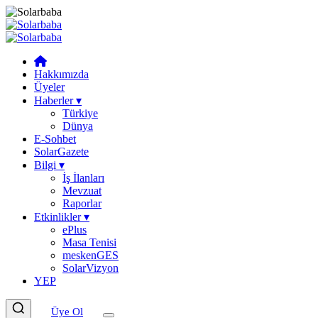
Hakkımızda
Üyeler
Haberler
▾
Türkiye
Dünya
E-Sohbet
SolarGazete
Bilgi
▾
İş İlanları
Mevzuat
Raporlar
Etkinlikler
▾
ePlus
Masa Tenisi
meskenGES
SolarVizyon
YEP
Üye Ol