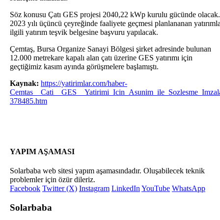
Söz konusu Çatı GES projesi 2040,22 kWp kurulu gücünde olacak.
2023 yılı üçüncü çeyreğinde faaliyete geçmesi planlananan yatırıml
ilgili yatırım teşvik belgesine başvuru yapılacak.
Çemtaş, Bursa Organize Sanayi Bölgesi şirket adresinde bulunan
12.000 metrekare kapalı alan çatı üzerine GES yatırımı için
geçtiğimiz kasım ayında görüşmelere başlamıştı.
Kaynak:
https://yatirimlar.com/haber-
Cemtas__Cati__GES__Yatirimi_Icin_Asunim_ile_Sozlesme_Imzal
378485.htm
YAPIM AŞAMASI
Solarbaba web sitesi yapım aşamasındadır. Oluşabilecek teknik
problemler için özür dileriz.
Facebook
Twitter (X)
Instagram
LinkedIn
YouTube
WhatsApp
Solarbaba