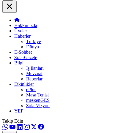
Hakkımızda
Üyeler
Haberler
Türkiye
Dünya
E-Sohbet
SolarGazete
Bilgi
İş İlanları
Mevzuat
Raporlar
Etkinlikler
ePlus
Masa Tenisi
meskenGES
SolarVizyon
YEP
Takip Edin