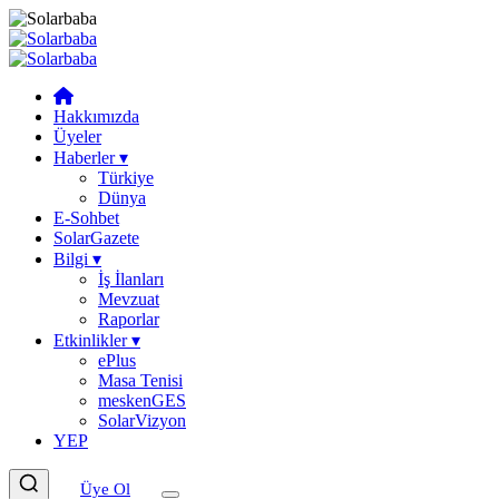
Hakkımızda
Üyeler
Haberler
▾
Türkiye
Dünya
E-Sohbet
SolarGazete
Bilgi
▾
İş İlanları
Mevzuat
Raporlar
Etkinlikler
▾
ePlus
Masa Tenisi
meskenGES
SolarVizyon
YEP
Üye Ol