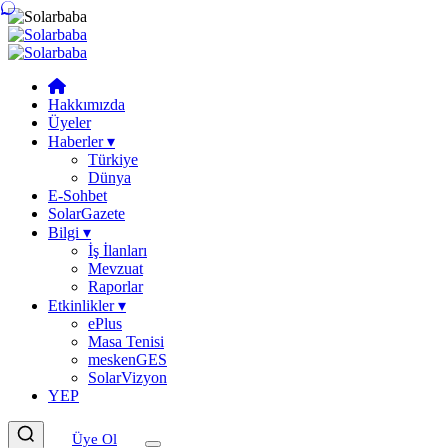
Hakkımızda
Üyeler
Haberler
▾
Türkiye
Dünya
E-Sohbet
SolarGazete
Bilgi
▾
İş İlanları
Mevzuat
Raporlar
Etkinlikler
▾
ePlus
Masa Tenisi
meskenGES
SolarVizyon
YEP
Üye Ol