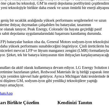
öne çıkan bu teknoloji, GM’in enerji depolama portföyünü çeşitlendir
bu yeni teknolojiyle birlikte daha esnek ve uzun ömürlü bir enerji altyapıs
 geniş bir sıcaklık aralığında yüksek performans sergilemeleri ve uzun
lerine ihtiyaç duymadan çalışabilen bu bataryalar, tasarımın
ine olanak tanıyor. Peak Energy, Colorado’da hayata geçirdiği pasif
in sabit depolama uygulamalarındaki başarısını kanıtlamış durumda.
LFP) bataryalar baskın olsa da, General Motors sodyum-iyon teknolojisi
daha yüksek performans sunabileceğini öngörüyor. Çinli üreticilerin bu
ücreleri mevcut LFP ve lityum manganez zengini (LMR) formatlarıyla
or. Şirket, tek bir batarya kimyasının tüm ihtiyaçları karşılayamayacağ
kanalları da aktif olarak kullanmaya devam ediyor. LG Energy Solution i
retimine hazırlanan şirket, Redwood Materials ile iş birliği yaparak öm
için yeniden işlevsel hale getiriyor. Ayrıca Michigan’daki tesislerinde i
ini düşüren GM, sodyum-iyon gibi yenilikçi teknolojilere yaptığı
umayı amaçlıyor.
hatsApp
arı Birlikte Çözelim
Kendinizi Tanıtın