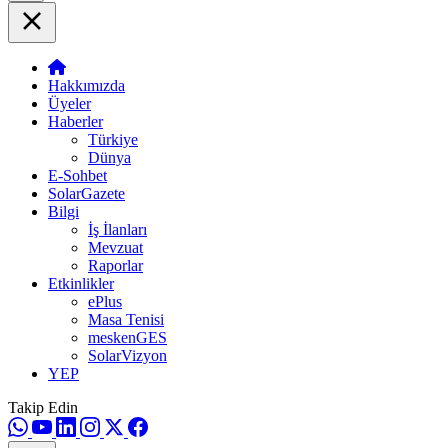
Hakkımızda
Üyeler
Haberler
Türkiye
Dünya
E-Sohbet
SolarGazete
Bilgi
İş İlanları
Mevzuat
Raporlar
Etkinlikler
ePlus
Masa Tenisi
meskenGES
SolarVizyon
YEP
Takip Edin