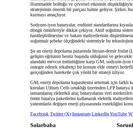
Hammadde bolluğu ve çevresel etkisinin düşüklüğüyle 
stratejisinin önemli bir parçası haline geliyor. Şirket, 
kurmayı amaçlıyor.
Sodyum-iyon bataryalar, endüstri standartlarına kıyasla
döngü ömürleriyle dikkat çekiyor. Aktif soğutma sistem
basitleştirilmesine ve bakım maliyetlerinin düşürülmes
soğutmalı şebeke ölçeğindeki sistemiyle bu teknolojin
Şu an enerji depolama pazarında lityum-demir fosfat (
gelişim eğrisinin henüz başında olduğunu ve gelecekte 
alandaki mevcut üstünlüğüne karşı GM, sodyum-iyon h
entegre ederek rekabetçi bir konum elde etmeyi hedefliy
gerçeğinden hareketle çok yönlü bir strateji izliyor.
GM, enerji depolama kapasitesini artırmak için farklı 
kurulan Ultium Cells ortaklığı üzerinden LFP batarya ü
tamamlamış elektrikli araç bataryalarını veri merkezleri 
ömür batarya paketlerini kullanarak elektrik maliyetler
yatırımlarla değişen enerji piyasasında esnekliğini kor
Facebook
Twitter (X)
Instagram
LinkedIn
YouTube
W
Solarbaba
Sorunl