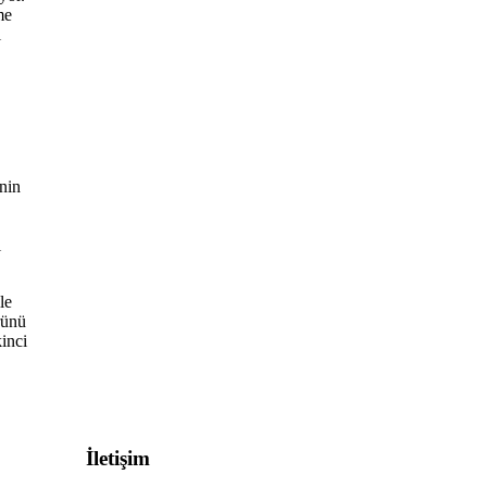
me
ı
nin
ı
le
rünü
kinci
İletişim