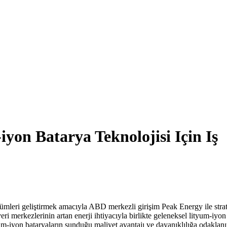
on Batarya Teknolojisi Için Iş
mleri geliştirmek amacıyla ABD merkezli girişim Peak Energy ile strat
veri merkezlerinin artan enerji ihtiyacıyla birlikte geleneksel lityum-iyon
um-iyon bataryaların sunduğu maliyet avantajı ve dayanıklılığa odaklanı