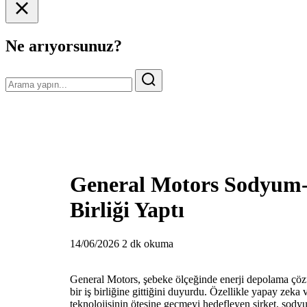
Ne arıyorsunuz?
General Motors Sodyum-iy
Birliği Yaptı
14/06/2026
2 dk okuma
General Motors, şebeke ölçeğinde enerji depolama çözü
bir iş birliğine gittiğini duyurdu. Özellikle yapay zeka 
teknolojisinin ötesine geçmeyi hedefleyen şirket, sody