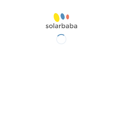
Konut denetimleri, yeni kurulumlar ve
devreye alma testleri için FEV300, uzun yıllar
güvenle kullanabileceğiniz sağlam ve
güvenilir bir tercihtir.
Derinlemesine Test ve Karmaşık Arıza
Giderme için FEV350’yi Seçin
FEV350, sunduğu detaylı EV şarj istasyonu
verileri ve raporlama özellikleriyle öne çıkar.
Başka test ve ölçüm cihazlarına ihtiyaç
duymadan daha fazla ölçüm özelliği sunan bir
cihaz mı arıyorsunuz? FEV350, tüm
sonuçlarınızı renkli ekranında ölçmenize ve