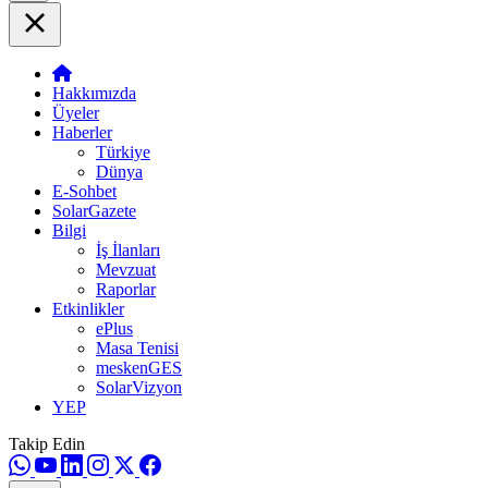
Hakkımızda
Üyeler
Haberler
Türkiye
Dünya
E-Sohbet
SolarGazete
Bilgi
İş İlanları
Mevzuat
Raporlar
Etkinlikler
ePlus
Masa Tenisi
meskenGES
SolarVizyon
YEP
Takip Edin