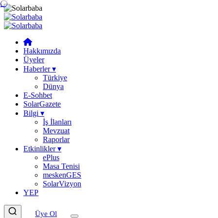
Hakkımızda
Üyeler
Haberler
▾
Türkiye
Dünya
E-Sohbet
SolarGazete
Bilgi
▾
İş İlanları
Mevzuat
Raporlar
Etkinlikler
▾
ePlus
Masa Tenisi
meskenGES
SolarVizyon
YEP
Üye Ol