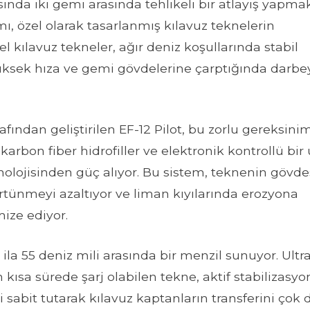
ında iki gemi arasında tehlikeli bir atlayış yapma
mı, özel olarak tasarlanmış kılavuz teknelerin
el kılavuz tekneler, ağır deniz koşullarında stabil
yüksek hıza ve gemi gövdelerine çarptığında darbe
ından geliştirilen EF-12 Pilot, bu zorlu gereksinim
e, karbon fiber hidrofiller ve elektronik kontrollü bir
nolojisinden güç alıyor. Bu sistem, teknenin gövde
tünmeyi azaltıyor ve liman kıyılarında erozyona
ize ediyor.
 ila 55 deniz mili arasında bir menzil sunuyor. Ultr
n kısa sürede şarj olabilen tekne, aktif stabilizasyo
i sabit tutarak kılavuz kaptanların transferini çok