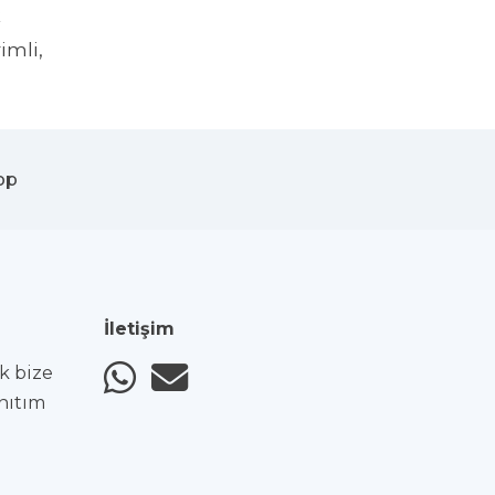
k
imli,
pp
İletişim
ak bize
anıtım