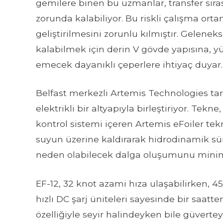
gemilere binen bu uzmanlar, transfer sıras
zorunda kalabiliyor. Bu riskli çalışma orta
geliştirilmesini zorunlu kılmıştır. Geleneks
kalabilmek için derin V gövde yapısına, 
emecek dayanıklı çeperlere ihtiyaç duyar.
Belfast merkezli Artemis Technologies taraf
elektrikli bir altyapıyla birleştiriyor. Tekn
kontrol sistemi içeren Artemis eFoiler tek
suyun üzerine kaldırarak hidrodinamik sür
neden olabilecek dalga oluşumunu minim
EF-12, 32 knot azami hıza ulaşabilirken, 45
hızlı DC şarj üniteleri sayesinde bir saatte
özelliğiyle seyir halindeyken bile güvertey