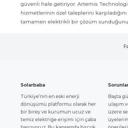
güvenli hale getiriyor. Artemis Technologi
hizmetlerinin özel taleplerini karşıladığın
tamamen elektrikli bir çözüm sunduğunu b
F
Solarbaba
Sorunlar
Türkiye’nin en eski enerji
Başta gün
dönüşümü platformu olarak her
ulaşım v
bir birey ve kurumun ucuz ve
üzere se
temiz elektriğe erişimi için çaba
üyelerim
harcıyoruz. Bu kapsamda birçok
öneriler