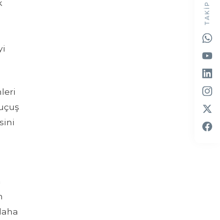
TAKIP EDIN
k
yi
leri
 uçuş
sini
a
n
 daha