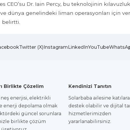
es CEO’su Dr. Iain Percy, bu teknolojinin kılavuzlu
ı ve dünya genelindeki liman operasyonları için ver
elirtti.
acebook
Twitter (X)
Instagram
LinkedIn
YouTube
WhatsA
ı Birlikte Çözelim
Kendinizi Tanıtın
eş enerjisi, elektrikli
Solarbaba ailesine katılar
e enerji depolama olmak
destek olabilir ve dijital t
ktördeki güncel sorunlara
hizmetlerimizden
izle birlikte çözüm
yararlanabilirsiniz.
i üretiyoruz.