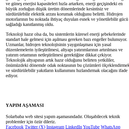
ve güneş enerjisi kapasiteleri hızla artarken, enerji geçişindeki en
büyük zorluğun düşük üretim dönemlerinde kesintisiz ve
sürdürülebilir elektrik arzını korumak olduğunu belirtti. Hidrojen
motorlarının bu noktada ihtiyaç duyulan esnek ve yönetilebilir gücü
sağladığı kanıtlanmış oldu.
Teknoloji hazır olsa da, bu sistemlerin küresel enerji şebekelerinde
standart hale gelmesi için aşılması gereken bazı engeller bulunuyor.
Uzmanlar, hidrojen teknolojisinin yaygınlaşması için yasal
düzenlemelerin iyileştirilmesi, altyapı yatırımlarının artırılması ve
yatırım ortamının netleştirilmesi gerektiğine dikkat çekiyor.
Teknolojik altyapının artık hazır olduğunu belirten yetkililer,
önümüzdeki dönemde odak noktasının bu çözümleri ölçeklendirme
ve sürdürülebilir yakıtların kullanımını hızlandırmak olacağını ifade
ediyor.
YAPIM AŞAMASI
Solarbaba web sitesi yapım aşamasındadır. Oluşabilecek teknik
problemler için özür dileriz.
Facebook
Twitter (X)
Instagram
LinkedIn
YouTube
WhatsApp