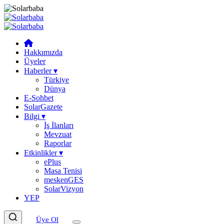
Hakkımızda
Üyeler
Haberler
▾
Türkiye
Dünya
E-Sohbet
SolarGazete
Bilgi
▾
İş İlanları
Mevzuat
Raporlar
Etkinlikler
▾
ePlus
Masa Tenisi
meskenGES
SolarVizyon
YEP
Üye Ol