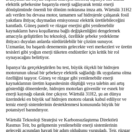
elektrik şebekesine başarıyla enerji sağlayarak temiz enerji
dönüşümünde önemli bir dönüm noktasına imza attı. Wärtsilä 31H2
adı verilen bu devasa motor, tamamen saf hidrojenle çalışarak fosil
yakıtlara ihtiyaç duymadan emisyonsuz elektrik üretilebileceğini
kanıtladı. Güneş paneli ve rüzgar enerjisi gibi yenilenebilir
kaynakların hava koşullarına bağlı değişkenliğini dengelemek
amacıyla geliştirilen bu teknoloji, özellikle şebeke yedekleme
ihtiyacı duyulan anlarda sürdürülebilir bir çözüm sunuyor.
Uzmanlar, bu başarılı denemenin gelecekte veri merkezleri ve üreti
tesisleri gibi yoğun enerji tüketen endüstriler için kritik bir rol
oynayacağını belirtiyor.
İspanya’da gerçekleştirilen bu test, büyük ölçekli bir hidrojen
motorunun ulusal bir şebekeye elektrik sağladığı ilk uygulama olma
özelliğini taşıyor. Güneş ve rüzgar gibi yenilenebilir enerji
kaynaklarının üretim kapasitesinin düştüğü veya talebin ani artış
gösterdiği dönemlerde, hidrojen motorları güvenilir ve esnek bir
enerji kaynağı olarak öne çıkıyor. Wärtsilä 31H2, şu an dünya
üzerindeki en büyük saf hidrojen motoru olarak kabul ediliyor ve
temiz enerji sistemlerinin desteklenmesi konusunda büyük bir
potansiyel barındırıyor.
Wärtsilä Teknoloji Stratejisi ve Karbonsuzlaştırma Direktörü
Rasmus Teir, bu gelişmenin yenilenebilir enerji sistemlerinin
geleceği açısından hayati bir adım olduğunu vurguladı. Teir, rüzgar