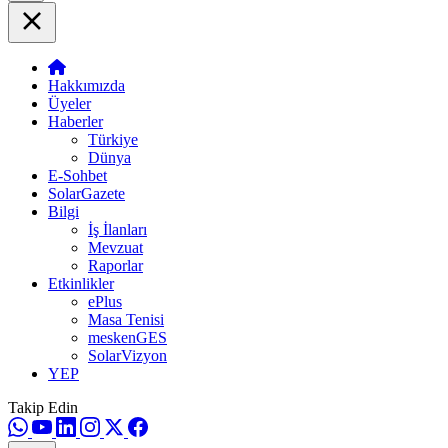
Hakkımızda
Üyeler
Haberler
Türkiye
Dünya
E-Sohbet
SolarGazete
Bilgi
İş İlanları
Mevzuat
Raporlar
Etkinlikler
ePlus
Masa Tenisi
meskenGES
SolarVizyon
YEP
Takip Edin