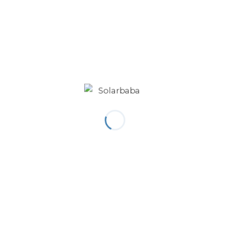
Diğer Üyeler
ETD Elektrik
Chint Power Systems
İstanbul
İstanbul
Solarfix
Vergo Enerji Sistemleri
Türkiye
İzmir