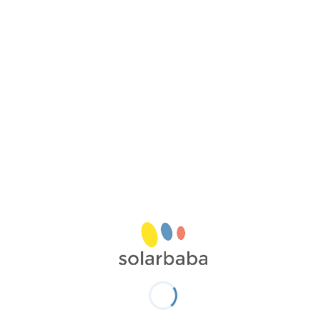
teknolojisindeki maliyet düşüşleri göz önüne
alınarak, hükümetin 2030 yılına kadar indirim
oranlarını kademeli olarak gözden geçirip
azaltması öngörülüyor.
Katılımcılar için sağlanan finansal avantajlar
oldukça dikkat çekici. İlk kez güneş paneli ve
batarya sistemini birlikte kuran hane ve
küçük işletmelerin yıllık 2.300 Avustralya
dolarına kadar tasarruf edebileceği tahmin
ediliyor. Mevcut güneş enerjisi sistemlerine
batarya ekleyen kullanıcılar için ise bu
rakamın yıllık 1.100 Avustralya doları
seviyesinde olacağı öngörülüyor.